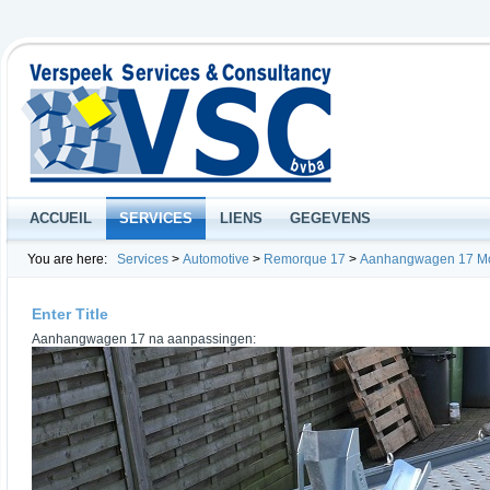
ACCUEIL
SERVICES
LIENS
GEGEVENS
You are here:
Services
>
Automotive
>
Remorque 17
>
Aanhangwagen 17 Mo
Enter Title
Aanhangwagen 17 na aanpassingen: