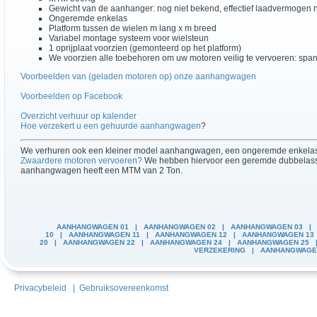
Gewicht van de aanhanger: nog niet bekend, effectief laadvermogen 
Ongeremde enkelas
Platform tussen de wielen m lang x m breed
Variabel montage systeem voor wielsteun
1 oprijplaat voorzien (gemonteerd op het platform)
We voorzien alle toebehoren om uw motoren veilig te vervoeren: spanba
Voorbeelden van (geladen motoren op) onze aanhangwagen
Voorbeelden op Facebook
Overzicht verhuur op kalender
Hoe verzekert u een gehuurde aanhangwagen
?
We verhuren ook een kleiner model aanhangwagen, een ongeremde enkela
Zwaardere motoren vervoeren?
We hebben hiervoor een geremde dubbelasser, 
aanhangwagen heeft een MTM van 2 Ton.
AANHANGWAGEN 01
|
AANHANGWAGEN 02
|
AANHANGWAGEN 03
10
|
AANHANGWAGEN 11
|
AANHANGWAGEN 12
|
AANHANGWAGEN 13
20
|
AANHANGWAGEN 22
|
AANHANGWAGEN 24
|
AANHANGWAGEN 25
VERZEKERING
|
AANHANGWAGEN
Privacybeleid
|
Gebruiksovereenkomst