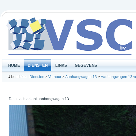
HOME
DIENSTEN
LINKS
GEGEVENS
U bent hier:
Diensten
>
Verhuur
>
Aanhangwagen 13
>
Aanhangwagen 13 v
Detail achterkant aanhangwagen 13: