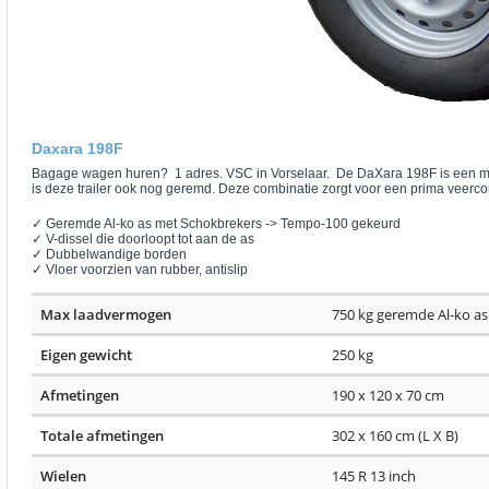
Daxara 198F
Bagage wagen huren? 1 adres. VSC in Vorselaar. De DaXara 198F is een moo
is deze trailer ook nog geremd. Deze combinatie zorgt voor een prima veercom
✓ Geremde Al-ko as met Schokbrekers -> Tempo-100 gekeurd
✓ V-dissel die doorloopt tot aan de as
✓ Dubbelwandige borden
✓ Vloer voorzien van rubber, antislip
Max laadvermogen
750 kg geremde Al-ko a
Eigen gewicht
250 kg
Afmetingen
190 x 120 x 70 cm
Totale afmetingen
302 x 160 cm (L X B)
Wielen
145 R 13 inch