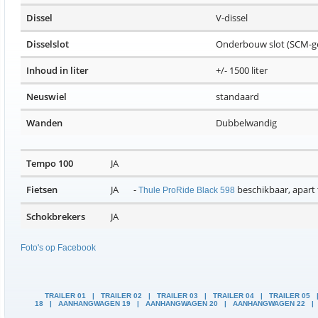
Dissel
V-dissel
Disselslot
Onderbouw slot (SCM-g
Inhoud in liter
+/- 1500 liter
Neuswiel
standaard
Wanden
Dubbelwandig
Tempo 100
JA
Fietsen
JA -
beschikb
Thule ProRide Black 598
Schokbrekers
JA
Foto's op Facebook
TRAILER 01
|
TRAILER 02
|
TRAILER 03
|
TRAILER 04
|
TRAILER 05
18
|
AANHANGWAGEN 19
|
AANHANGWAGEN 20
|
AANHANGWAGEN 22