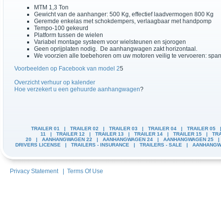
MTM 1,3 Ton
Gewicht van de aanhanger: 500 Kg, effectief laadvermogen 800 Kg
Geremde enkelas met schokdempers, verlaagbaar met handpomp
Tempo-100 gekeurd
Platform tussen de wielen
Variabel montage systeem voor wielsteunen en sjorogen
Geen oprijplaten nodig. De aanhangwagen zakt horizontaal.
We voorzien alle toebehoren om uw motoren veilig te vervoeren: spanba
Voorbeelden op Facebook van model 2
5
Overzicht verhuur op kalender
Hoe verzekert u een gehuurde aanhangwagen
?
TRAILER 01
|
TRAILER 02
|
TRAILER 03
|
TRAILER 04
|
TRAILER 05
11
|
TRAILER 12
|
TRAILER 13
|
TRAILER 14
|
TRAILER 15
|
TRA
20
|
AANHANGWAGEN 22
|
AANHANGWAGEN 24
|
AANHANGWAGEN 25
DRIVERS LICENSE
|
TRAILERS - INSURANCE
|
TRAILERS - SALE
|
AANHANGW
Privacy Statement
|
Terms Of Use